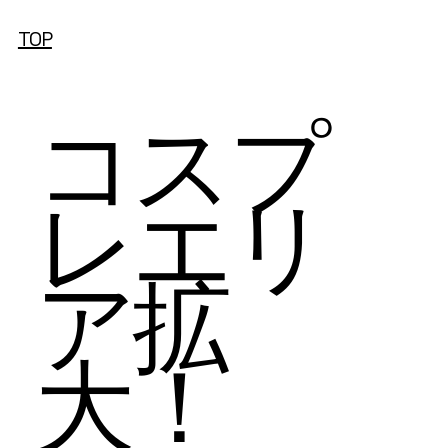
TOP
コスプ
レエリ
ア拡
大！